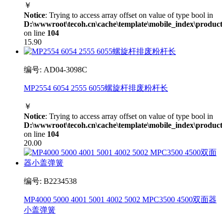
￥
Notice
: Trying to access array offset on value of type bool in
D:\wwwroot\tecoh.cn\cache\template\mobile_index\product
on line
104
15.90
编号: AD04-3098C
MP2554 6054 2555 6055螺旋杆排废粉杆长
￥
Notice
: Trying to access array offset on value of type bool in
D:\wwwroot\tecoh.cn\cache\template\mobile_index\product
on line
104
20.00
编号: B2234538
MP4000 5000 4001 5001 4002 5002 MPC3500 4500双面器
小盖弹簧