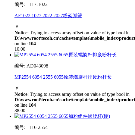
编号: T117-1022
AF1022 1027 2022 2027粉架弹簧
￥
Notice
: Trying to access array offset on value of type bool in
D:\wwwroot\tecoh.cn\cache\template\mobile_index\product
on line
104
10.00
编号: AD043098
MP2554 6054 2555 6055原装螺旋杆排废粉杆长
￥
Notice
: Trying to access array offset on value of type bool in
D:\wwwroot\tecoh.cn\cache\template\mobile_index\product
on line
104
88.00
编号: T116-2554