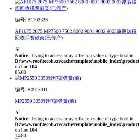
编号: B1102326
AF1075 2075 MP7500 7502 8000 9001 9002 9003原装碳粉
回收弹簧鼓架(已停产)
￥
Notice
: Trying to access array offset on value of type bool in
D:\wwwroot\tecoh.cn\cache\template\mobile_index\product
on line
104
85.00
编号: B0913911
MP2550 3350转印架弹簧(前)
￥
Notice
: Trying to access array offset on value of type bool in
D:\wwwroot\tecoh.cn\cache\template\mobile_index\product
on line
104
14.80