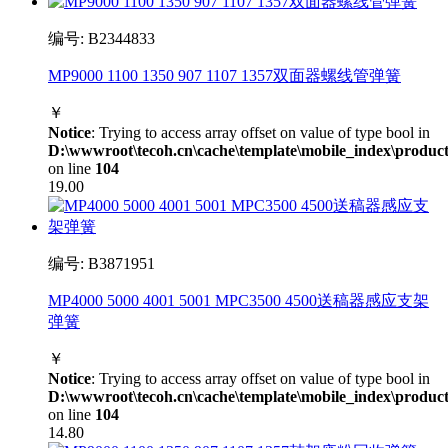
编号: B2344833
MP9000 1100 1350 907 1107 1357双面器螺线管弹簧
￥
Notice
: Trying to access array offset on value of type bool in
D:\wwwroot\tecoh.cn\cache\template\mobile_index\product
on line
104
19.00
编号: B3871951
MP4000 5000 4001 5001 MPC3500 4500送稿器感应支架
弹簧
￥
Notice
: Trying to access array offset on value of type bool in
D:\wwwroot\tecoh.cn\cache\template\mobile_index\product
on line
104
14.80