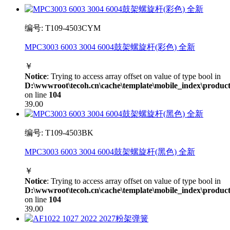
编号: T109-4503CYM
MPC3003 6003 3004 6004鼓架螺旋杆(彩色) 全新
￥
Notice
: Trying to access array offset on value of type bool in
D:\wwwroot\tecoh.cn\cache\template\mobile_index\product
on line
104
39.00
编号: T109-4503BK
MPC3003 6003 3004 6004鼓架螺旋杆(黑色) 全新
￥
Notice
: Trying to access array offset on value of type bool in
D:\wwwroot\tecoh.cn\cache\template\mobile_index\product
on line
104
39.00