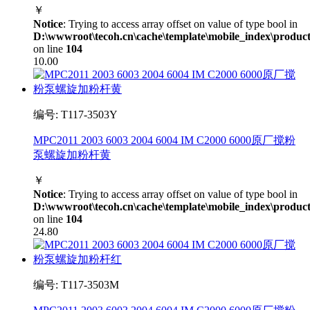
￥
Notice
: Trying to access array offset on value of type bool in
D:\wwwroot\tecoh.cn\cache\template\mobile_index\product
on line
104
10.00
编号: T117-3503Y
MPC2011 2003 6003 2004 6004 IM C2000 6000原厂搅粉
泵螺旋加粉杆黄
￥
Notice
: Trying to access array offset on value of type bool in
D:\wwwroot\tecoh.cn\cache\template\mobile_index\product
on line
104
24.80
编号: T117-3503M