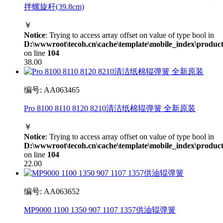
拌螺旋杆(39.8cm)
￥
Notice
: Trying to access array offset on value of type bool in
D:\wwwroot\tecoh.cn\cache\template\mobile_index\product
on line
104
38.00
编号: AA063465
Pro 8100 8110 8120 8210清洁纸棉辊弹簧 全新原装
￥
Notice
: Trying to access array offset on value of type bool in
D:\wwwroot\tecoh.cn\cache\template\mobile_index\product
on line
104
22.00
编号: AA063652
MP9000 1100 1350 907 1107 1357供油辊弹簧