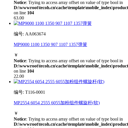
Notice
: Trying to access array offset on value of type bool in
D:\wwwroot\tecoh.cn\cache\template\mobile_index\product
on line
104
63.00
编号: AA063674
MP9000 1100 1350 907 1107 1357弹簧
￥
Notice
: Trying to access array offset on value of type bool in
D:\wwwroot\tecoh.cn\cache\template\mobile_index\product
on line
104
22.00
编号: T116-0001
MP2554 6054 2555 6055加粉组件螺旋杆(软)
￥
Notice
: Trying to access array offset on value of type bool in
D:\wwwroot\tecoh.cn\cache\template\mobile_index\product