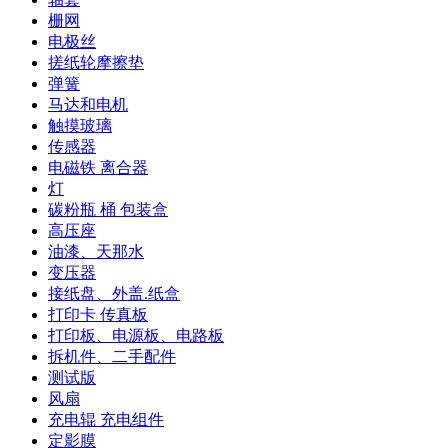
栅网
电极丝
搓纸轮摩擦垫
弹簧
马达和电机
触摸玻璃
传感器
电磁铁 离合器
灯
碳粉瓶 桶 包装盒
高压座
油漆、天那水
变压器
接纸盘、外盖.纸盒
打印卡 传真板
打印板、电源板、电路板
拆机件、二手配件
测试版
风扇
充电辊 充电组件
定影膜