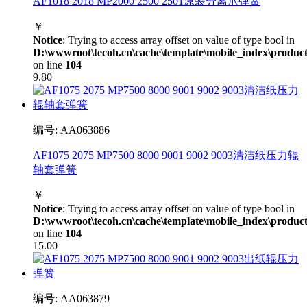
AF1018 2018 MP2000 2500 2501原装分离爪弹簧
￥
Notice
: Trying to access array offset on value of type bool in
D:\wwwroot\tecoh.cn\cache\template\mobile_index\product
on line
104
9.80
编号: AA063886
AF1075 2075 MP7500 8000 9001 9002 9003清洁纸压力辊
轴套弹簧
￥
Notice
: Trying to access array offset on value of type bool in
D:\wwwroot\tecoh.cn\cache\template\mobile_index\product
on line
104
15.00
编号: AA063879