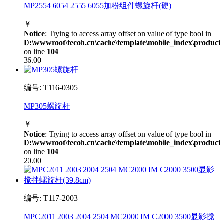
MP2554 6054 2555 6055加粉组件螺旋杆(硬)
￥
Notice
: Trying to access array offset on value of type bool in
D:\wwwroot\tecoh.cn\cache\template\mobile_index\product
on line
104
36.00
编号: T116-0305
MP305螺旋杆
￥
Notice
: Trying to access array offset on value of type bool in
D:\wwwroot\tecoh.cn\cache\template\mobile_index\product
on line
104
20.00
编号: T117-2003
MPC2011 2003 2004 2504 MC2000 IM C2000 3500显影搅