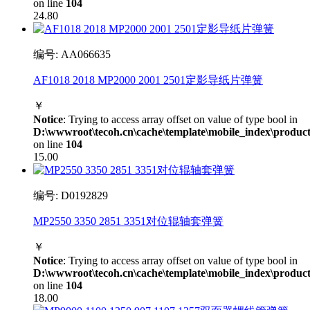
on line
104
24.80
编号: AA066635
AF1018 2018 MP2000 2001 2501定影导纸片弹簧
￥
Notice
: Trying to access array offset on value of type bool in
D:\wwwroot\tecoh.cn\cache\template\mobile_index\product
on line
104
15.00
编号: D0192829
MP2550 3350 2851 3351对位辊轴套弹簧
￥
Notice
: Trying to access array offset on value of type bool in
D:\wwwroot\tecoh.cn\cache\template\mobile_index\product
on line
104
18.00