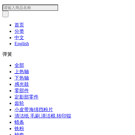
首页
分类
中文
English
弹簧
全部
上热轴
下热轴
感光鼓
零部件
定影部零件
齿轮
小皮带海绵挡粉片
清洁纸 毛刷.清洁棍.转印辊
蜡条
铁粉
轴套