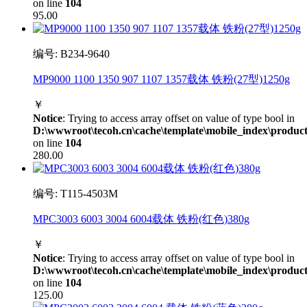
on line
104
95.00
编号: B234-9640
MP9000 1100 1350 907 1107 1357载体 铁粉(27型)1250g
￥
Notice
: Trying to access array offset on value of type bool in
D:\wwwroot\tecoh.cn\cache\template\mobile_index\product
on line
104
280.00
编号: T115-4503M
MPC3003 6003 3004 6004载体 铁粉(红色)380g
￥
Notice
: Trying to access array offset on value of type bool in
D:\wwwroot\tecoh.cn\cache\template\mobile_index\product
on line
104
125.00