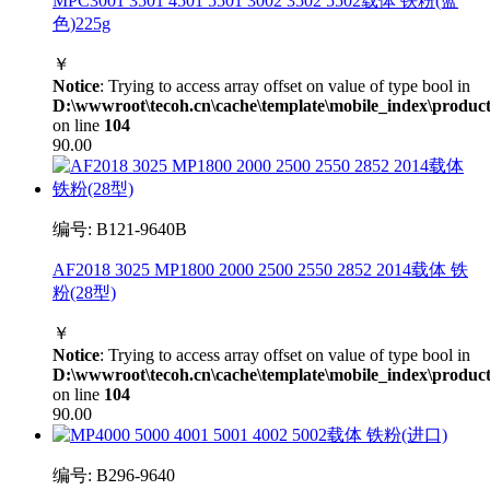
MPC3001 3501 4501 5501 3002 3502 5502载体 铁粉(蓝
色)225g
￥
Notice
: Trying to access array offset on value of type bool in
D:\wwwroot\tecoh.cn\cache\template\mobile_index\product
on line
104
90.00
编号: B121-9640B
AF2018 3025 MP1800 2000 2500 2550 2852 2014载体 铁
粉(28型)
￥
Notice
: Trying to access array offset on value of type bool in
D:\wwwroot\tecoh.cn\cache\template\mobile_index\product
on line
104
90.00
编号: B296-9640