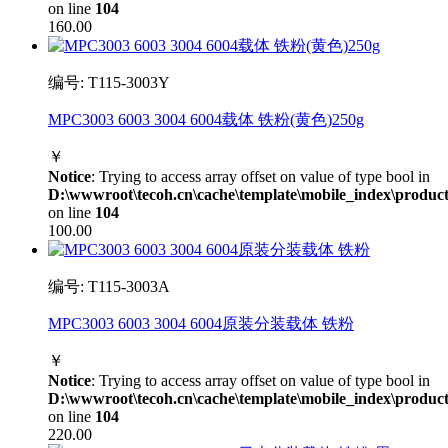
on line
104
160.00
编号: T115-3003Y
MPC3003 6003 3004 6004载体 铁粉(黄色)250g
￥
Notice
: Trying to access array offset on value of type bool in
D:\wwwroot\tecoh.cn\cache\template\mobile_index\product
on line
104
100.00
编号: T115-3003A
MPC3003 6003 3004 6004原装分装载体 铁粉
￥
Notice
: Trying to access array offset on value of type bool in
D:\wwwroot\tecoh.cn\cache\template\mobile_index\product
on line
104
220.00