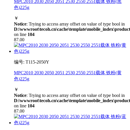
MPC2010 2030 2050 2051 2530 2550 2551载体 铁粉(黑
色)225g
￥
Notice
: Trying to access array offset on value of type bool in
D:\wwwroot\tecoh.cn\cache\template\mobile_index\product
on line
104
87.00
编号: T115-2050Y
MPC2010 2030 2050 2051 2530 2550 2551载体 铁粉(黄
色)225g
￥
Notice
: Trying to access array offset on value of type bool in
D:\wwwroot\tecoh.cn\cache\template\mobile_index\product
on line
104
87.00