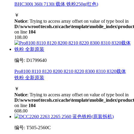
BHC300i 360i 7130i 载体 铁粉250g(红色)
￥
Notice
: Trying to access array offset on value of type bool in
D:\wwwroot\tecoh.cn\cache\template\mobile_index\product
on line
104
108.00
编号: D1799640
Pro8100 8110 8120 8200 8210 8220 8300 8310 8320载体
铁粉 全新原装
￥
Notice
: Trying to access array offset on value of type bool in
D:\wwwroot\tecoh.cn\cache\template\mobile_index\product
on line
104
608.00
编号: T505-2560C