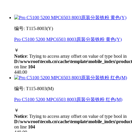
编号: T115-8003(Y)
Pro C5100 5200 MPC6503 8003原装分装铁粉 黄色(Y)
￥
Notice
: Trying to access array offset on value of type bool in
D:\wwwroot\tecoh.cn\cache\template\mobile_index\product
on line
104
440.00
编号: T115-8003(M)
Pro C5100 5200 MPC6503 8003原装分装铁粉 红色(M)
￥
Notice
: Trying to access array offset on value of type bool in
D:\wwwroot\tecoh.cn\cache\template\mobile_index\product
on line
104