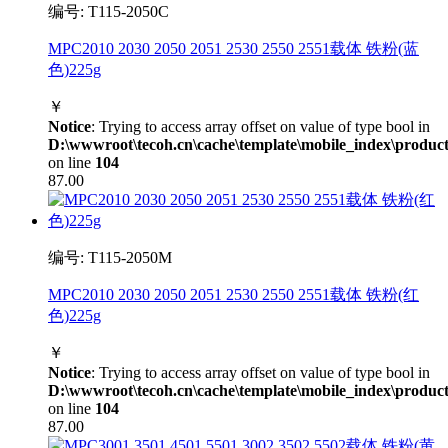
编号: T115-2050C
MPC2010 2030 2050 2051 2530 2550 2551载体 铁粉(蓝
色)225g
￥
Notice
: Trying to access array offset on value of type bool in
D:\wwwroot\tecoh.cn\cache\template\mobile_index\product
on line
104
87.00
编号: T115-2050M
MPC2010 2030 2050 2051 2530 2550 2551载体 铁粉(红
色)225g
￥
Notice
: Trying to access array offset on value of type bool in
D:\wwwroot\tecoh.cn\cache\template\mobile_index\product
on line
104
87.00