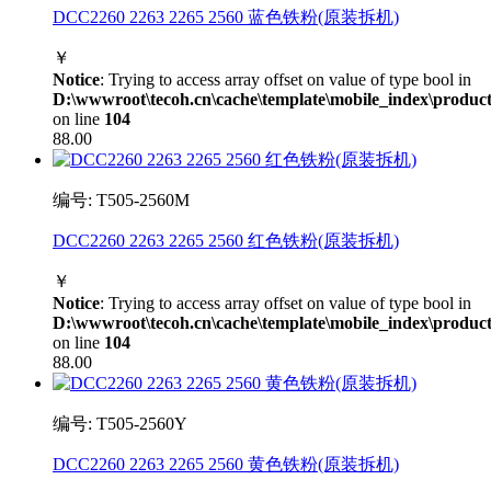
DCC2260 2263 2265 2560 蓝色铁粉(原装拆机)
￥
Notice
: Trying to access array offset on value of type bool in
D:\wwwroot\tecoh.cn\cache\template\mobile_index\product
on line
104
88.00
编号: T505-2560M
DCC2260 2263 2265 2560 红色铁粉(原装拆机)
￥
Notice
: Trying to access array offset on value of type bool in
D:\wwwroot\tecoh.cn\cache\template\mobile_index\product
on line
104
88.00
编号: T505-2560Y
DCC2260 2263 2265 2560 黄色铁粉(原装拆机)