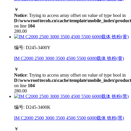
￥
Notice
: Trying to access array offset on value of type bool in
D:\wwwroot\tecoh.cn\cache\template\mobile_index\product
on line
104
280.00
编号: D245-3400Y
IM C2000 2500 3000 3500 4500 5500 6000载体 铁粉(黄)
￥
Notice
: Trying to access array offset on value of type bool in
D:\wwwroot\tecoh.cn\cache\template\mobile_index\product
on line
104
280.00
编号: D245-3400K
IM C2000 2500 3000 3500 4500 5500 6000载体 铁粉(黑)
￥