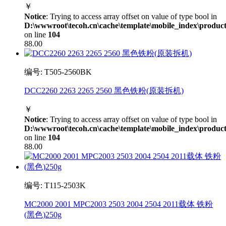
￥
Notice
: Trying to access array offset on value of type bool in
D:\wwwroot\tecoh.cn\cache\template\mobile_index\product
on line
104
88.00
编号: T505-2560BK
DCC2260 2263 2265 2560 黑色铁粉(原装拆机)
￥
Notice
: Trying to access array offset on value of type bool in
D:\wwwroot\tecoh.cn\cache\template\mobile_index\product
on line
104
88.00
编号: T115-2503K
MC2000 2001 MPC2003 2503 2004 2504 2011载体 铁粉
(黑色)250g