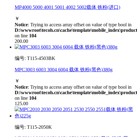
MP4000 5000 4001 5001 4002 5002载体 铁粉(进口)
￥
Notice
: Trying to access array offset on value of type bool in
D:\wwwroot\tecoh.cn\cache\template\mobile_index\product
on line
104
200.00
编号: T115-4503BK
MPC3003 6003 3004 6004 载体 铁粉(黑色)380g
￥
Notice
: Trying to access array offset on value of type bool in
D:\wwwroot\tecoh.cn\cache\template\mobile_index\product
on line
104
125.00
编号: T115-2050K