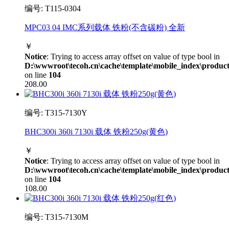
编号: T115-0304
MPC03 04 IMC系列载体 铁粉(不含碳粉) 全新
￥
Notice
: Trying to access array offset on value of type bool in
D:\wwwroot\tecoh.cn\cache\template\mobile_index\product
on line
104
208.00
编号: T315-7130Y
BHC300i 360i 7130i 载体 铁粉250g(黄色)
￥
Notice
: Trying to access array offset on value of type bool in
D:\wwwroot\tecoh.cn\cache\template\mobile_index\product
on line
104
108.00
编号: T315-7130M