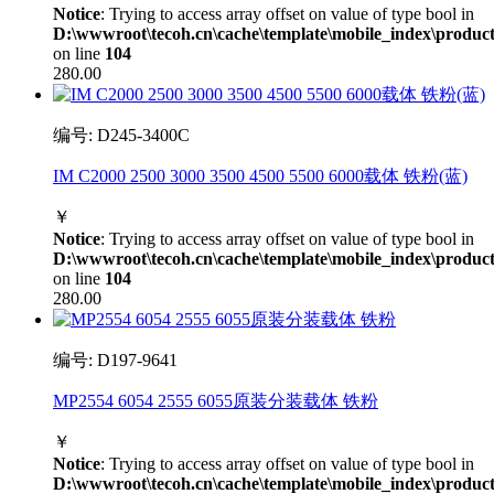
Notice
: Trying to access array offset on value of type bool in
D:\wwwroot\tecoh.cn\cache\template\mobile_index\product
on line
104
280.00
编号: D245-3400C
IM C2000 2500 3000 3500 4500 5500 6000载体 铁粉(蓝)
￥
Notice
: Trying to access array offset on value of type bool in
D:\wwwroot\tecoh.cn\cache\template\mobile_index\product
on line
104
280.00
编号: D197-9641
MP2554 6054 2555 6055原装分装载体 铁粉
￥
Notice
: Trying to access array offset on value of type bool in
D:\wwwroot\tecoh.cn\cache\template\mobile_index\product