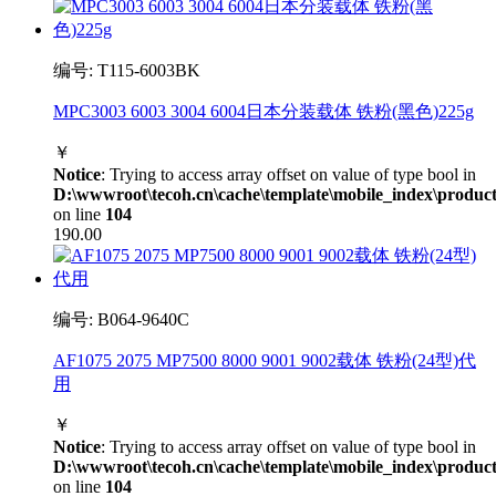
编号: T115-6003BK
MPC3003 6003 3004 6004日本分装载体 铁粉(黑色)225g
￥
Notice
: Trying to access array offset on value of type bool in
D:\wwwroot\tecoh.cn\cache\template\mobile_index\product
on line
104
190.00
编号: B064-9640C
AF1075 2075 MP7500 8000 9001 9002载体 铁粉(24型)代
用
￥
Notice
: Trying to access array offset on value of type bool in
D:\wwwroot\tecoh.cn\cache\template\mobile_index\product
on line
104