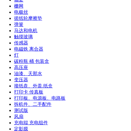
栅网
电极丝
搓纸轮摩擦垫
弹簧
马达和电机
触摸玻璃
传感器
电磁铁 离合器
灯
碳粉瓶 桶 包装盒
高压座
油漆、天那水
变压器
接纸盘、外盖.纸盒
打印卡 传真板
打印板、电源板、电路板
拆机件、二手配件
测试版
风扇
充电辊 充电组件
定影膜