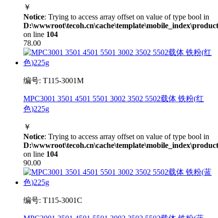
￥
Notice
: Trying to access array offset on value of type bool in
D:\wwwroot\tecoh.cn\cache\template\mobile_index\product
on line
104
78.00
编号: T115-3001M
MPC3001 3501 4501 5501 3002 3502 5502载体 铁粉(红
色)225g
￥
Notice
: Trying to access array offset on value of type bool in
D:\wwwroot\tecoh.cn\cache\template\mobile_index\product
on line
104
90.00
编号: T115-3001C