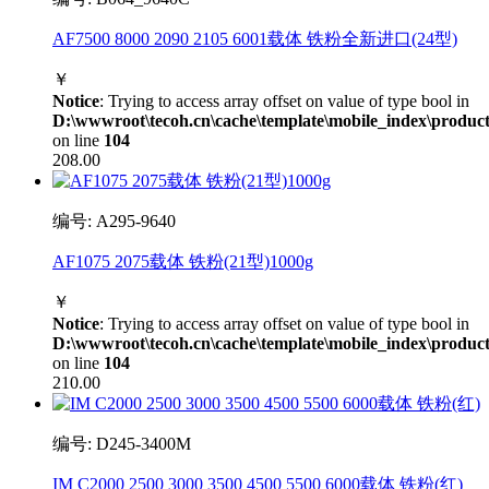
AF7500 8000 2090 2105 6001载体 铁粉全新进口(24型)
￥
Notice
: Trying to access array offset on value of type bool in
D:\wwwroot\tecoh.cn\cache\template\mobile_index\product
on line
104
208.00
编号: A295-9640
AF1075 2075载体 铁粉(21型)1000g
￥
Notice
: Trying to access array offset on value of type bool in
D:\wwwroot\tecoh.cn\cache\template\mobile_index\product
on line
104
210.00
编号: D245-3400M
IM C2000 2500 3000 3500 4500 5500 6000载体 铁粉(红)