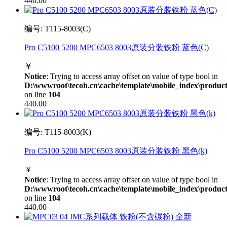
440.00
编号: T115-8003(C)
Pro C5100 5200 MPC6503 8003原装分装铁粉 蓝色(C)
￥
Notice
: Trying to access array offset on value of type bool in
D:\wwwroot\tecoh.cn\cache\template\mobile_index\product
on line
104
440.00
编号: T115-8003(K)
Pro C5100 5200 MPC6503 8003原装分装铁粉 黑色(k)
￥
Notice
: Trying to access array offset on value of type bool in
D:\wwwroot\tecoh.cn\cache\template\mobile_index\product
on line
104
440.00