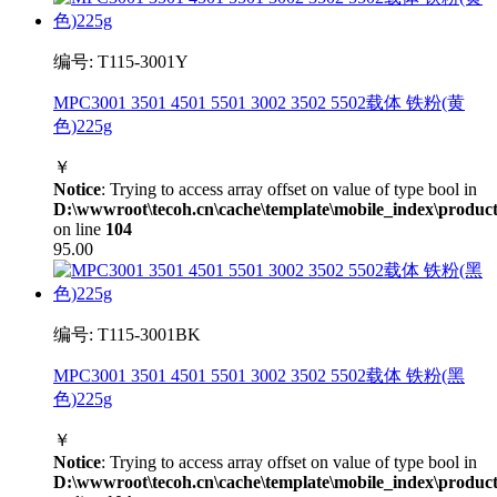
编号: T115-3001Y
MPC3001 3501 4501 5501 3002 3502 5502载体 铁粉(黄
色)225g
￥
Notice
: Trying to access array offset on value of type bool in
D:\wwwroot\tecoh.cn\cache\template\mobile_index\product
on line
104
95.00
编号: T115-3001BK
MPC3001 3501 4501 5501 3002 3502 5502载体 铁粉(黑
色)225g
￥
Notice
: Trying to access array offset on value of type bool in
D:\wwwroot\tecoh.cn\cache\template\mobile_index\product