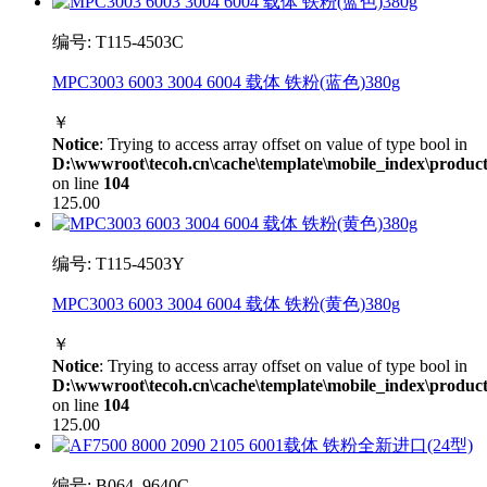
编号: T115-4503C
MPC3003 6003 3004 6004 载体 铁粉(蓝色)380g
￥
Notice
: Trying to access array offset on value of type bool in
D:\wwwroot\tecoh.cn\cache\template\mobile_index\product
on line
104
125.00
编号: T115-4503Y
MPC3003 6003 3004 6004 载体 铁粉(黄色)380g
￥
Notice
: Trying to access array offset on value of type bool in
D:\wwwroot\tecoh.cn\cache\template\mobile_index\product
on line
104
125.00
编号: B064_9640C