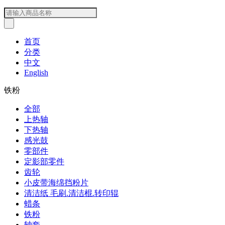
首页
分类
中文
English
铁粉
全部
上热轴
下热轴
感光鼓
零部件
定影部零件
齿轮
小皮带海绵挡粉片
清洁纸 毛刷.清洁棍.转印辊
蜡条
铁粉
轴套